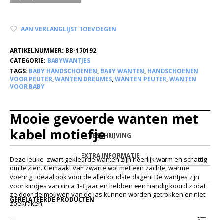
AAN VERLANGLIJST TOEVOEGEN
ARTIKELNUMMER:
BB-170192
CATEGORIE:
BABYWANTJES
TAGS:
BABY HANDSCHOENEN
,
BABY WANTEN
,
HANDSCHOENEN
VOOR PEUTER
,
WANTEN DREUMES
,
WANTEN PEUTER
,
WANTEN
VOOR BABY
Mooie gevoerde wanten met
kabel motiefje
BESCHRIJVING
EXTRA INFORMATIE
Deze leuke zwart gekleurde wanten zijn heerlijk warm en schattig
om te zien. Gemaakt van zwarte wol met een zachte, warme
voering, ideaal ook voor de allerkoudste dagen! De wantjes zijn
voor kindjes van circa 1-3 jaar en hebben een handig koord zodat
ze door de mouwen van de jas kunnen worden getrokken en niet
GERELATEERDE PRODUCTEN
zoekraken.