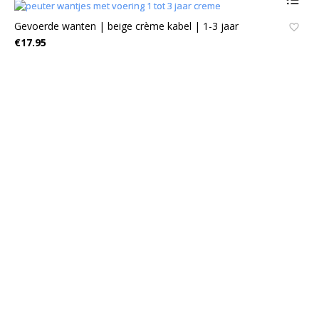
Gevoerde wanten | beige crème kabel | 1-3 jaar
€
17.95
Za
€
1