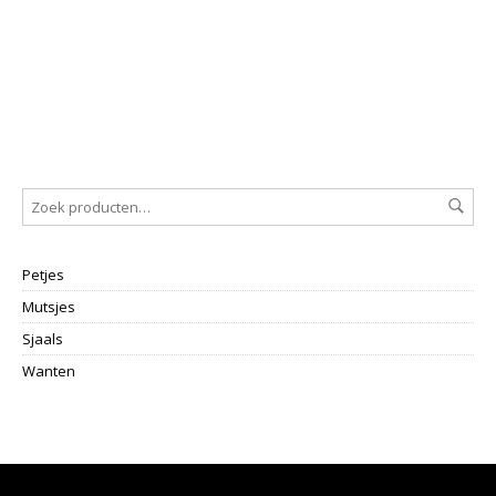
Ef
€
1
Petjes
Mutsjes
Sjaals
Wanten