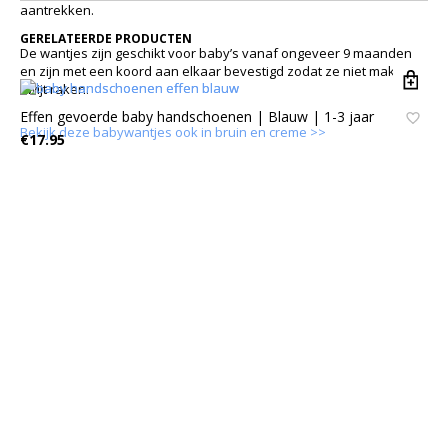
aantrekken.
GERELATEERDE PRODUCTEN
De wantjes zijn geschikt voor baby’s vanaf ongeveer 9 maanden
en zijn met een koord aan elkaar bevestigd zodat ze niet makkelijk
kwijt raken.
Effen gevoerde baby handschoenen | Blauw | 1-3 jaar
Bekijk deze babywantjes ook in bruin en creme >>
€
17.95