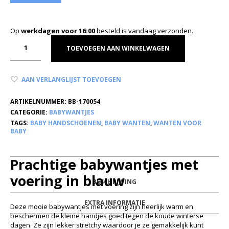
Op
werkdagen voor 16:00
besteld is vandaag verzonden.
TOEVOEGEN AAN WINKELWAGEN
AAN VERLANGLIJST TOEVOEGEN
ARTIKELNUMMER:
BB-170054
CATEGORIE:
BABYWANTJES
TAGS:
BABY HANDSCHOENEN
,
BABY WANTEN
,
WANTEN VOOR
BABY
Prachtige babywantjes met
voering in blauw
BESCHRIJVING
EXTRA INFORMATIE
Deze mooie babywantjes met voering zijn heerlijk warm en
beschermen de kleine handjes goed tegen de koude winterse
dagen. Ze zijn lekker stretchy waardoor je ze gemakkelijk kunt