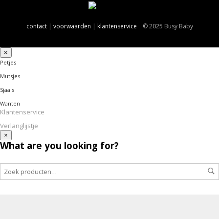
contact
|
voorwaarden
|
klantenservice
© 2025 Busy Baby
×
Petjes
Mutsjes
Sjaals
Wanten
Klantenservice
Verlanglijstje
×
What are you looking for?