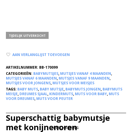
TIJDELIJK UITVERKOCHT
AAN VERLANGLIJST TOEVOEGEN
ARTIKELNUMMER:
BB-170099
CATEGORIEËN:
BABYMUTSJES
,
MUTSJES VANAF 4 MAANDEN
,
MUTSJES VANAF 6 MAANDEN
,
MUTSJES VANAF 9 MAANDEN
,
MUTSJES VOOR JONGENS
,
MUTSJES VOOR MEISJES
TAGS:
BABY MUTS
,
BABY MUTSJE
,
BABYMUTS JONGEN
,
BABYMUTS
MEISJE
,
DREUMES SJAAL
,
KINDERMUTS
,
MUTS VOOR BABY
,
MUTS
VOOR DREUMES
,
MUTS VOOR PEUTER
Superschattig babymutsje
met konijnenoren
BESCHRIJVING