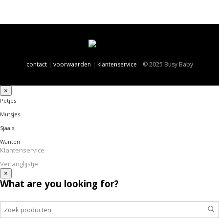
contact
|
voorwaarden
|
klantenservice
© 2025 Busy Baby
×
Petjes
Mutsjes
Sjaals
Wanten
Klantenservice
Verlanglijstje
×
What are you looking for?