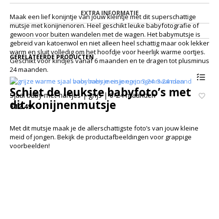
EXTRA INFORMATIE
Maak een lief konijntje van jouw kleintje met dit superschattige
mutsje met konijnenoren. Heel geschikt leuke babyfotografie of
gewoon voor buiten wandelen met de wagen. Het babymutsje is
gebreid van katoenwol en niet alleen heel schattig maar ook lekker
warm en sluit volledig om het hoofdje voor heerlijk warme oortjes.
GERELATEERDE PRODUCTEN
Geschikt voor kindjes vanaf 6 maanden en te dragen tot plusminus
24 maanden.
Schiet de leukste babyfoto’s met
Sjaal baby met hartjes | grijs | 6-24 maanden
dit konijnenmutsje
€
12.49
Met dit mutsje maak je de allerschattigste foto’s van jouw kleine
meid of jongen. Bekijk de productafbeeldingen voor grappige
voorbeelden!