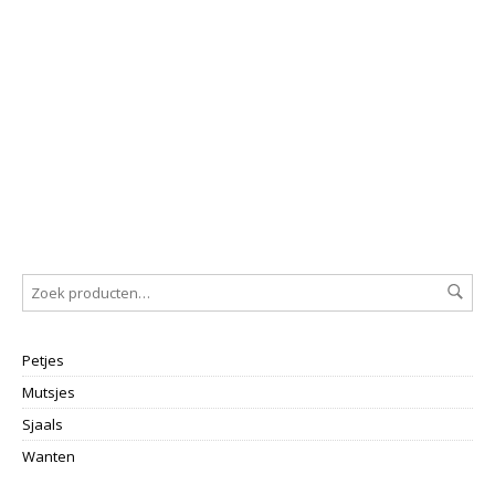
Mo
€
1
Petjes
Mutsjes
Sjaals
Wanten