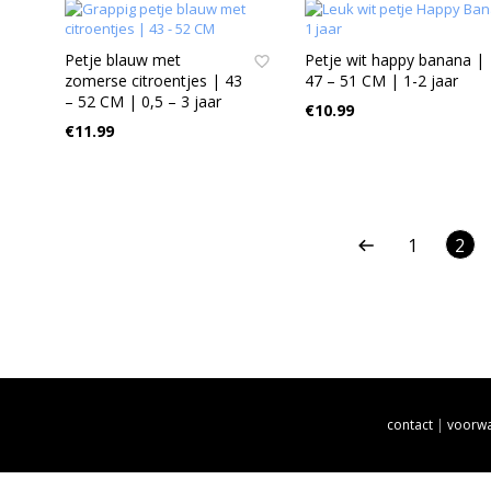
Petje blauw met
Petje wit happy banana |
zomerse citroentjes | 43
47 – 51 CM | 1-2 jaar
– 52 CM | 0,5 – 3 jaar
€
10.99
€
11.99
1
2
contact
|
voorw