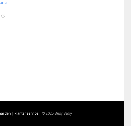
aarden
|
klantenservice
© 2025 Busy Baby