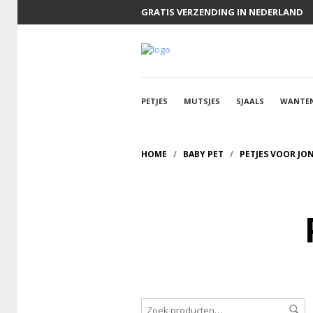
GRATIS VERZENDING IN NEDERLAND
PETJES
MUTSJES
SJAALS
WANTE
HOME
/
BABY PET
/
PETJES VOOR JO