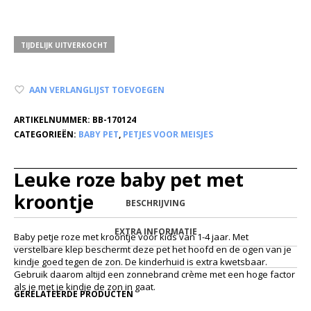
TIJDELIJK UITVERKOCHT
AAN VERLANGLIJST TOEVOEGEN
ARTIKELNUMMER:
BB-170124
CATEGORIEËN:
BABY PET
,
PETJES VOOR MEISJES
Leuke roze baby pet met
kroontje
BESCHRIJVING
EXTRA INFORMATIE
Baby petje roze met kroontje voor kids van 1-4 jaar. Met
verstelbare klep beschermt deze pet het hoofd en de ogen van je
kindje goed tegen de zon. De kinderhuid is extra kwetsbaar.
Gebruik daarom altijd een zonnebrand crème met een hoge factor
als je met je kindje de zon in gaat.
GERELATEERDE PRODUCTEN