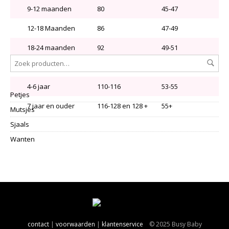
€
1
9-12 maanden
80
45-47
12-18 Maanden
86
47-49
18-24 maanden
92
49-51
2- 4 jaar
98-104
51-53
4-6 jaar
110-116
53-55
Petjes
7 jaar en ouder
116-128 en 128 +
55+
Mutsjes
Sjaals
Wanten
contact
|
voorwaarden
|
klantenservice
© 2025 Busy Baby