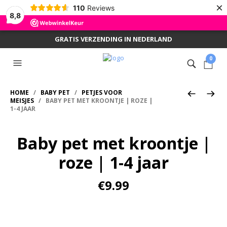
×
110
Reviews
8,8
GRATIS VERZENDING IN NEDERLAND
0
HOME
/
BABY PET
/
PETJES VOOR
MEISJES
/ BABY PET MET KROONTJE | ROZE |
1-4 JAAR
Baby pet met kroontje |
roze | 1-4 jaar
€
9.99