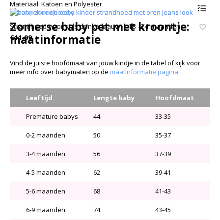
Materiaal: Katoen en Polyester
Zomerse baby pet met kroontje:
Strandhoed voor kids donkerblauw | 18 -24 maanden
maatinformatie
€
11.99
Vind de juiste hoofdmaat van jouw kindje in de tabel of kijk voor
meer info over babymaten op de
maatinformatie pagina
.
Leeftijd
Lengte baby
Hoofdmaat
Premature babys
44
33-35
0-2 maanden
50
35-37
3-4 maanden
56
37-39
4-5 maanden
62
39-41
5-6 maanden
68
41-43
6-9 maanden
74
43-45
Zo