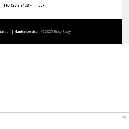
116-128 en 128 +
55+
aarden
|
klantenservice
© 2025 Busy Baby