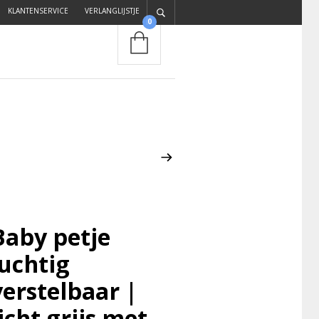
KLANTENSERVICE
VERLANGLIJSTJE
0
Baby petje
luchtig
verstelbaar |
licht grijs met