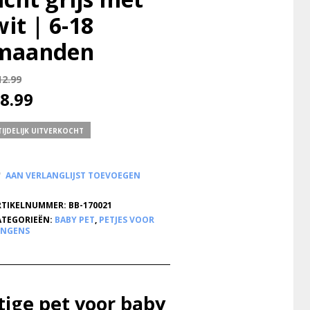
wit | 6-18
maanden
12.99
8.99
TIJDELIJK UITVERKOCHT
AAN VERLANGLIJST TOEVOEGEN
RTIKELNUMMER:
BB-170021
ATEGORIEËN:
BABY PET
,
PETJES VOOR
ONGENS
tige pet voor baby