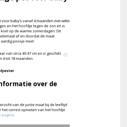
pet voor baby’s vanaf 4 maanden met witte
jes en het hoofdje tegen de zon en is
jk koel op de warme zomerdagen. Dit
 helemaal af en doordat de maat
n aardig poosje mee!
aar van circa 40-47 cm en is geschikt
n 4 tot 18 maanden.
olyester
nformatie over de
rzicht van de juiste maat bij de leeftijd
er het correct opmeten van het hoofdje
e pagina
.