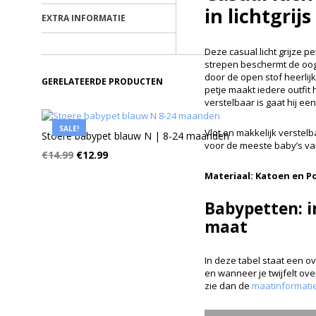
in lichtgrijs
EXTRA INFORMATIE
Deze casual licht grijze 
strepen beschermt de oog
door de open stof heerli
GERELATEERDE PRODUCTEN
petje maakt iedere outfit
verstelbaar is gaat hij ee
SALE!
Vlot en makkelijk verstelb
Stoere babypet blauw N | 8-24 maanden
voor de meeste baby’s va
€
14.99
€
12.99
Materiaal: Katoen en P
Babypetten: i
maat
In deze tabel staat een ove
en wanneer je twijfelt ov
zie dan de
maatinformati