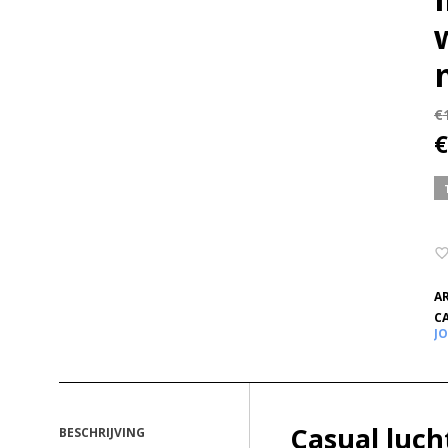
€
€
A
C
J
Casual luch
BESCHRIJVING