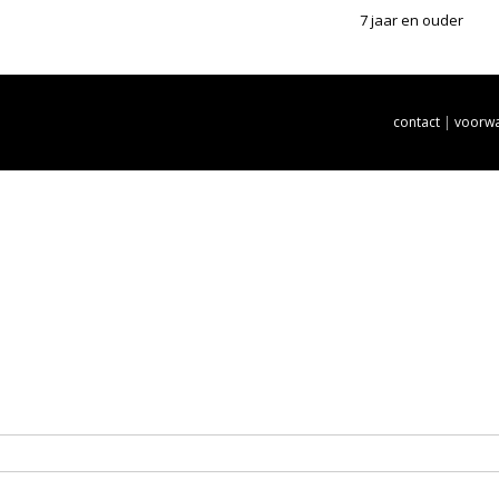
7 jaar en ouder
contact
|
voorw