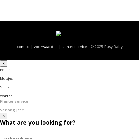
contact
|
voorwaarden
|
klantenservice
© 2025 Busy Baby
×
Petjes
Mutsjes
Sjaals
Wanten
Klantenservice
Verlanglijstje
×
What are you looking for?