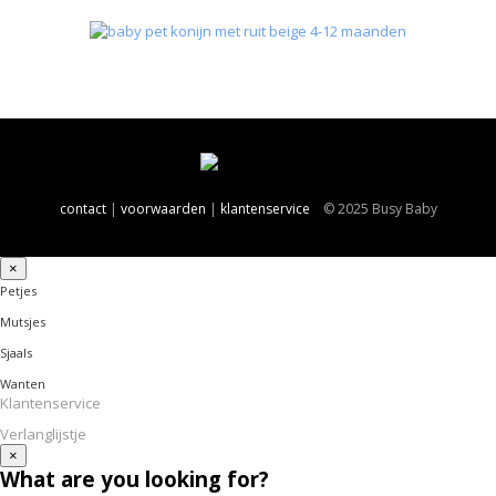
contact
|
voorwaarden
|
klantenservice
© 2025 Busy Baby
×
Petjes
Mutsjes
Sjaals
Wanten
Klantenservice
Verlanglijstje
×
What are you looking for?