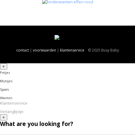
contact
|
voorwaarden
|
klantenservice
© 2025 Busy Baby
×
Petjes
Mutsjes
Sjaals
Wanten
Klantenservice
Verlanglijstje
×
What are you looking for?