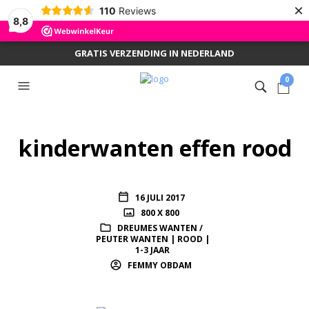
×
110
Reviews
8,8
GRATIS VERZENDING IN NEDERLAND
0
kinderwanten effen rood
16 JULI 2017
800 X 800
DREUMES WANTEN /
PEUTER WANTEN | ROOD |
1-3 JAAR
FEMMY OBDAM