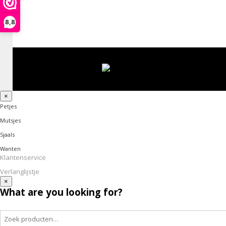
8,8
×
Petjes
Mutsjes
Sjaals
Wanten
Klantenservice
Verlanglijstje
×
What are you looking for?