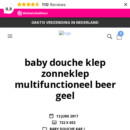
×
110
Reviews
8,8
GRATIS VERZENDING IN NEDERLAND
0
baby douche klep
zonneklep
multifunctioneel beer
geel
13 JUNI 2017
722 X 652
BABY DOUCHE KAP /