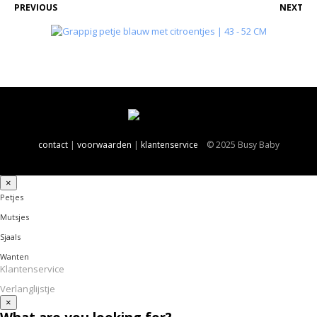
PREVIOUS
NEXT
contact
|
voorwaarden
|
klantenservice
© 2025 Busy Baby
×
Petjes
Mutsjes
Sjaals
Wanten
Klantenservice
Verlanglijstje
×