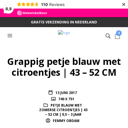
×
110
Reviews
8,8
GRATIS VERZENDING IN NEDERLAND
0
Grappig petje blauw met
citroentjes | 43 – 52 CM
13 JUNI 2017
740 X 751
PETJE BLAUW MET
ZOMERSE CITROENTJES | 43
– 52 CM | 0,5 – 3 JAAR
FEMMY OBDAM