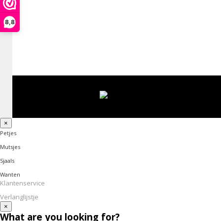
8,8
×
Petjes
Mutsjes
Sjaals
Wanten
Klantenservice
Verlanglijstje
×
What are you looking for?