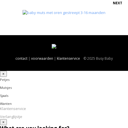
NEXT
contact
|
voorwaarden
|
klantenservice
© 2025 Busy Baby
×
Petjes
Mutsjes
Sjaals
Wanten
Klantenservice
Verlanglijstje
×