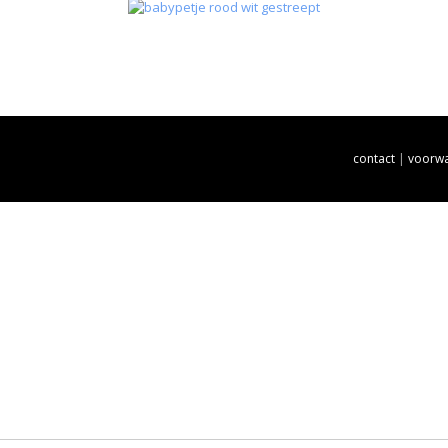
contact
|
voorw