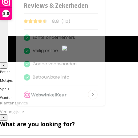
8,8
×
Petjes
Mutsjes
Sjaals
Wanten
Klantenservice
Verlanglijstje
×
What are you looking for?