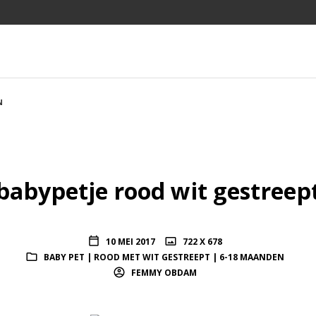
N
babypetje rood wit gestreep
10 MEI 2017
722 X 678
BABY PET | ROOD MET WIT GESTREEPT | 6-18 MAANDEN
FEMMY OBDAM