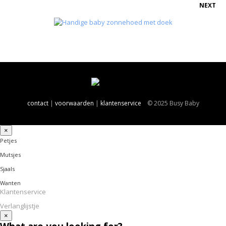
NEXT
contact
|
voorwaarden
|
klantenservice
© 2025 Busy Baby
×
Petjes
Mutsjes
Sjaals
Wanten
Klantenservice
Verlanglijstje
×