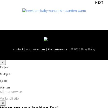
NEXT
contact
|
voorwaarden
|
klantenservice
© 2025 Busy Baby
×
Petjes
Mutsjes
Sjaals
Wanten
Klantenservice
Verlanglijstje
×