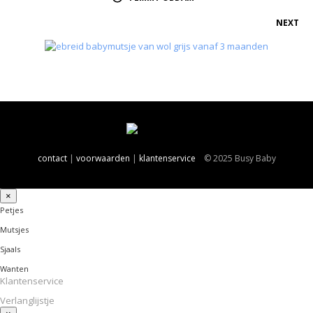
NEXT
contact
|
voorwaarden
|
klantenservice
© 2025 Busy Baby
×
Petjes
Mutsjes
Sjaals
Wanten
Klantenservice
Verlanglijstje